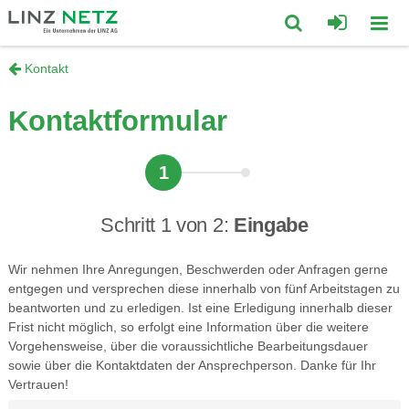
zum
zum
Inhalt
Footer
Suche
Kontakt
Mobi
springen
springen
Kontaktformular
öffnen/schließ
Navig
öffne
1
Schritt 1 von 2:
Eingabe
Wir nehmen Ihre Anregungen, Beschwerden oder Anfragen gerne
entgegen und versprechen diese innerhalb von fünf Arbeitstagen zu
beantworten und zu erledigen. Ist eine Erledigung innerhalb dieser
Frist nicht möglich, so erfolgt eine Information über die weitere
Vorgehensweise, über die voraussichtliche Bearbeitungsdauer
sowie über die Kontaktdaten der Ansprechperson. Danke für Ihr
Vertrauen!