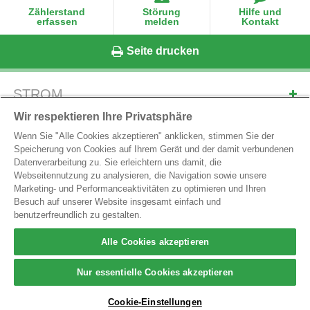
Zählerstand
Störung
Hilfe und
erfassen
melden
Kontakt
Seite drucken
STROM
ERDGAS
Wir respektieren Ihre Privatsphäre
ONLINE-SERVICES
Wenn Sie "Alle Cookies akzeptieren" anklicken, stimmen Sie der
Speicherung von Cookies auf Ihrem Gerät und der damit verbundenen
MARKTPARTNER-SERVICES
Datenverarbeitung zu. Sie erleichtern uns damit, die
Webseitennutzung zu analysieren, die Navigation sowie unsere
Marketing- und Performanceaktivitäten zu optimieren und Ihren
Besuch auf unserer Website insgesamt einfach und
LINZ NETZ GmbH
benutzerfreundlich zu gestalten.
Wiener Straße 125, A-4021 Linz
E-Mail:
office@linznetz.at
Alle Cookies akzeptieren
Tel.
0732/3403-9050
Nur essentielle Cookies akzeptieren
Impressum
Datenschutz
Hinweisgebersystem
Cookie-Einstellungen