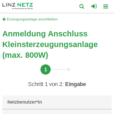
zum
zum
Inhalt
Footer
Suche
Erzeugungsanlage anschließen
Mobi
springen
springen
Anmeldung Anschluss
öffnen/schließ
Navig
Kleinsterzeugungsanlage
öffne
(max. 800W)
1
Schritt 1 von 2:
Eingabe
Netzbenutzer*in